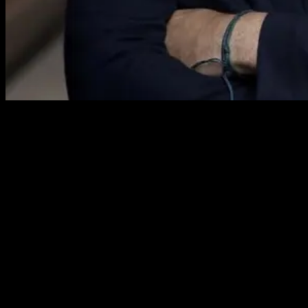
Die CRX Markets AG, führende digitale Plattform für Working-
Capital-Finance, ernennt Sebastian Hofmann-Werther mit Wirkung
zum 1. März 2026 zum Chief Executive Officer (CEO).
Erfahrener Plattformmanager wechselt von 360T
Sebastian Hofmann-Werther wechselt von 360T (Deutsche Börse
Group), wo er zuletzt als Chief Revenue Officer FX & Digital
sowie als Mitglied des Group Executive Boards tätig war. In seiner
neuen Rolle übernimmt er die Gesamtverantwortung für die
Unternehmensstrategie, Human Resources sowie das globale
Kundengeschäft und Marketing von CRX Markets. Sein Fokus
wird darauf liegen, CRX Markets international zu skalieren, neue
Märkte und Kundensegmente zu erschließen und die Marke CRX
Markets weiter zu stärken.