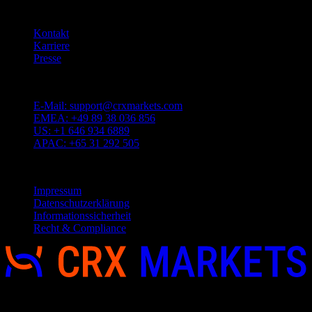
Quicklinks
Kontakt
Karriere
Presse
Kundenbetreuung
E-Mail:
support@crxmarkets.com
EMEA:
+49 89 38 036 856
US:
+1 646 934 6889
APAC:
+65 31 292 505
Service
Impressum
Datenschutzerklärung
Informationssicherheit
Recht & Compliance
Copyright 2026 © CRX Markets, All rights reserved.