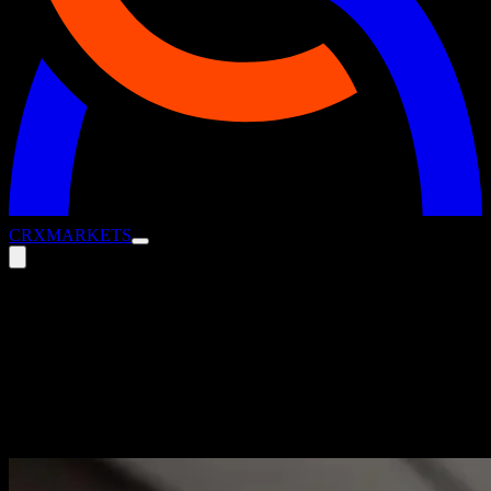
CRX
MARKETS
CRX Markets ernennt Sebastian
Hofmann-Werther zum Chief Executive
Officer
15. Januar 2026
Presse