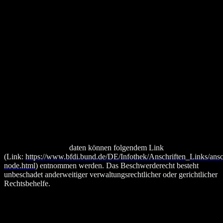
Viele Datenverarbeitungsvorgänge sind nur mit Ihrer ausdrücklichen
Einwilligung möglich. Sie können eine bereits erteilte Einwilligung
jederzeit mit zukünftiger Wirkung widerrufen. Dazu reicht eine
formlose Mitteilung unter der im Impressum angegebenen E-Mail-
Adresse an uns. Die Rechtmäßigkeit der bis zum Widerruf erfolgten
Datenverarbeitung bleibt vom Widerruf unberührt.
Beschwerderecht bei der zuständigen Aufsichtsbehörde
Im Falle datenschutzrechtlicher Verstöße steht dem Betroffenen ein
Beschwerderecht bei der zuständigen Aufsichtsbehörde,
insbesondere in dem Mitgliedstaat ihres gewöhnlichen Aufenthalts,
ihres Arbeitsplatzes oder des Orts des mutmaßlichen Verstoßes zu.
Für CRX Markets ist die zuständige Aufsichtsbehörde in
datenschutzrechtlichen Fragen der Landesdatenschutzbeauftragte
des Bundeslandes Bayerns. Eine Liste der Datenschutzbeauftragten
sowie deren Kontakt
daten können folgendem Link
(Link:
https://www.bfdi.bund.de/DE/Infothek/Anschriften_Links/ansch
node.html
) entnommen werden. Das Beschwerderecht besteht
unbeschadet anderweitiger verwaltungsrechtlicher oder gerichtlicher
Rechtsbehelfe.
Recht auf Datenübertragbarkeit
Sie haben das Recht, Daten, die wir auf Grundlage Ihrer