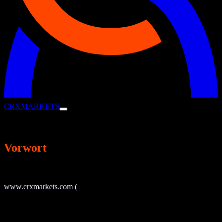
CRX
MARKETS
Datenschutzerklärung
Vorwort
Die CRX Markets AG, Landsberger Str. 93, 80339 München (im
Folgenden „CRX Markets“ oder „wir“) betreibt die Online Präsenz
www.crxmarkets.com
(
und verwandte Seiten, wie bspw.
www.crxmarkets.de) und bietet Unternehmen auf dem Working
Capital Finance Marktplatz (im Folgenden CRX Portal) die
Möglichkeit, Forderungen und Verbindlichkeiten zu handeln, um