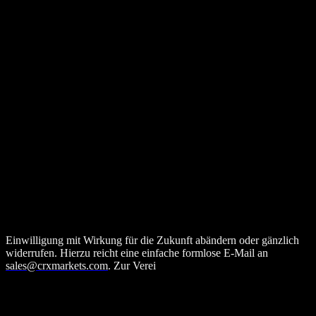
Zur Durchführung von Marketing-, und Vertriebsaktivitäten (inkl.
After-Sales) erhebt, verarbeitet und speichert CRX Markets
personenbezogene Daten von Bestandskunden und potenziellen
Neukunden. Die Datenerfassung erfolgt hierfür entweder direkt
durch die jeweilige Kontaktperson des Unternehmens (z. B. durch
Austausch von Visitenkarten auf Messen oder ähnlichen Events
oder durch das Ausfüllen unserer Kontaktformularen auf unseren
Webseiten oder Social-Media-Kanälen) oder indirekt durch
Internetrecherchen, Unternehmensportale (LinkedIn, Bloomberg
etc.) oder andere externe Dienstleister. Sämtliche erhobenen
Geschäftskontaktdaten werden ausschließlich zum Zweck der
initialen Kontaktaufnahme und für Direktmarketing-Maßnahmen
gemäß Art. 6 Abs. 1 lit. f DSGVO f und Erwägungsgrund Nr. 47
DSGVO erhoben.
Die betroffene Person hat jederzeit sämtliche im Kapitel
„Datenerfassung durch CRX Markets“ beschriebene Rechte. Sie
kann jederzeit und ohne Angabe von Gründen von ihrem
Widerspruchsrecht Gebrauch machen und die einmal erteilte
Einwilligung mit Wirkung für die Zukunft abändern oder gänzlich
widerrufen. Hierzu reicht eine einfache formlose E-Mail an
sales@crxmarkets.com
. Zur Verei
nfachung der Handhabung von
Kontaktdaten verwendet CRX Markets ein CRM-Tool, in dem alle
erhobenen Kontaktdaten gespeichert werden. Aktuell nutzt CRX
Markets das CRM-Tool der Hubspot, Inc. (Hubspot Inc., 2 Canal