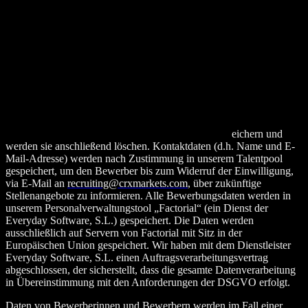
Basis der Voraussetzungen von Art. 6 Abs. 1 DSGVO,
insbesondere zur Wahrnehmung von berechtigten Interessen, nach
Art. 6 Abs. 1 lit. f DSGVO erfolgen. Unser Interesse besteht dann in
der Geltendmachung oder Abwehr von Ansprüchen.
Die Personalabteilung gibt Bewerbungsdaten nur an CRX Markets
Mitarbeiter weiter, die direkt an der Besetzung der Stelle beteiligt
sind. Um den gesetzlichen Vorschriften (§ 61,1 ArbGG i.V.m. § 15
AGG) und vertraglichen Vereinbarungen (Art. 6 Abs. 1 lit. f
DSGVO) zu entsprechen, müssen wir die vollständigen
Bewerbungsdaten für einen bestimmten Zeitraum sp
eichern und
werden sie anschließend löschen. Kontaktdaten (d.h. Name und E-
Mail-Adresse) werden nach Zustimmung in unserem Talentpool
gespeichert, um den Bewerber bis zum Widerruf der Einwilligung,
via E-Mail an
recruiting@crxmarkets.com
, über zukünftige
Stellenangebote zu informieren. Alle Bewerbungsdaten werden in
unserem Personalverwaltungstool „Factorial“ (ein Dienst der
Everyday Software, S.L.) gespeichert. Die Daten werden
ausschließlich auf Servern von Factorial mit Sitz in der
Europäischen Union gespeichert. Wir haben mit dem Dienstleister
Everyday Software, S.L. einen Auftragsverarbeitungsvertrag
abgeschlossen, der sicherstellt, dass die gesamte Datenverarbeitung
in Übereinstimmung mit den Anforderungen der DSGVO erfolgt.
Daten von Bewerberinnen und Bewerbern werden im Fall einer