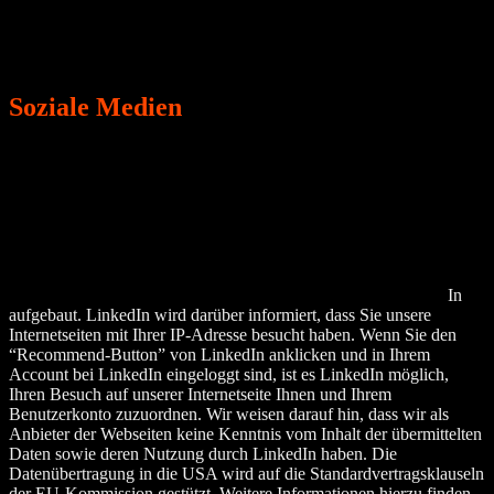
Park, Cambridge, MA 02141, USA). Wir haben mit dem Anbieter
einen Auftragsverarbeitungsvertrag im Einklang mit der DSGVO
abgeschlossen, der sicherstellt, dass die Datenverarbeitung in
zulässiger Weise erfolgt.
Soziale Medien
LinkedIn
Unsere Webseite nutzt Funktionen des Netzwerks LinkedIn.
Anbieter ist die LinkedIn Corporation, 2029 Stierlin Court,
Mountain View, CA 94043, USA.
Bei jedem Abruf einer unserer Webseiten, die Funktionen von
LinkedIn enthält, wird eine Verbindung zu Servern von Linked
In
aufgebaut. LinkedIn wird darüber informiert, dass Sie unsere
Internetseiten mit Ihrer IP-Adresse besucht haben. Wenn Sie den
“Recommend-Button” von LinkedIn anklicken und in Ihrem
Account bei LinkedIn eingeloggt sind, ist es LinkedIn möglich,
Ihren Besuch auf unserer Internetseite Ihnen und Ihrem
Benutzerkonto zuzuordnen. Wir weisen darauf hin, dass wir als
Anbieter der Webseiten keine Kenntnis vom Inhalt der übermittelten
Daten sowie deren Nutzung durch LinkedIn haben. Die
Datenübertragung in die USA wird auf die Standardvertragsklauseln
der EU-Kommission gestützt. Weitere Informationen hierzu finden