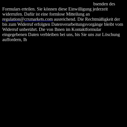
uns Ihre Einwilligung zur Datenverarbeitung mit A
bsenden des
Formulars erteilen. Sie können diese Einwilligung jederzeit
widerrufen. Dafür ist eine formlose Mitteilung an
regulation@crxmarkets.com
ausreichend. Die Rechtmäßigkeit der
bis zum Widerruf erfolgten Datenverarbeitungsvorgänge bleibt vom
Widerruf unberührt. Die von Ihnen im Kontaktformular
eingegebenen Daten verbleiben bei uns, bis Sie uns zur Löschung
auffordern, Ih
re Einwilligung zur Speicherung widerrufen oder der
Zweck für die Datenspeicherung entfällt (z.B. nach abgeschlossener
Bearbeitung Ihrer Anfrage). Zwingende gesetzliche Bestimmungen
– insbesondere Aufbewahrungsfristen – bleiben hiervon unberührt.
Anfrage per E-Mail, Telefon oder Telefax
Wenn Sie uns per E-Mail, Telefon oder Telefax kontaktieren, wird
Ihre Anfrage inklusive aller daraus hervorgehenden
personenbezogenen Daten (Name, Anfrage) zum Zwecke der
Bearbeitung Ihres Anliegens bei uns gespeichert und verarbeitet.
Diese Daten geben wir nicht ohne Ihre Einwilligung weiter. Die
Verarbeitung dieser Daten erfolgt auf Grundlage von Art. 6 Abs. 1
lit. b DSGVO, sofern Ihre Anfrage mit der Erfüllung eines Vertrags
zusammenhängt oder zur Durchführung vorvertraglicher
Maßnahmen erforderlich ist. In allen übrigen Fällen beruht die
Verarbeitung auf unserem berechtigten Interesse an der effektiven