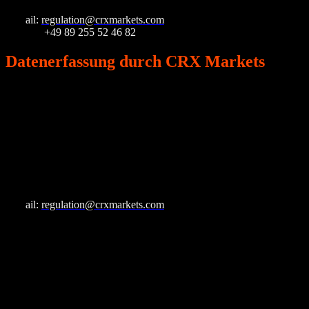
E-M
ail:
regulation@crxmarkets.com
Telefon:
+49 89 255 52 46 82
Datenerfassung durch CRX Markets
Wer ist verantwortlich für die Datenerfassung auf dieser
Website?
Die Datenverarbeitung auf unserer Webseite uns des CRX Portals
erfolgt durch CRX Markets.
CRX Markets AG
Landsberger Str. 93
80339 München
E-M
ail:
regulation@crxmarkets.com
Telefon: +49 89 255 52 46 82
Wie erfassen wir Ihre Daten?
Ihre Daten werden zum einen dadurch erhoben, dass Sie uns diese
mitteilen. Hierbei kann es sich z.B. um Daten handeln, die Sie in
unser Kontaktformular oder beim Registrierungs- oder
Anmeldevorgang im CRX Portal eingeben. Andere Daten werden