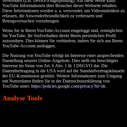
verwenden (z.B. Device-Fingerprinting). Auf diese Weise kann
YouTube Informationen über Besucher dieser Webseite erhalten.
Diese Informationen werden u. a. verwendet, um Videostatistiken zu
erfassen, die Anwenderfreundlichkeit zu verbessern und
Betrugsversuchen vorzubeugen.
Wenn Sie in Ihrem YouTube-Account eingeloggt sind, ermöglichen
Sie YouTube, Ihr Surfverhalten direkt Ihrem persönlichen Profil
zuzuordnen. Dies können Sie verhindern, indem Sie sich aus Ihrem
YouTube-Account ausloggen.
Die Nutzung von YouTube erfolgt im Interesse einer ansprechenden
Darstellung unserer Online-Angebote. Dies stellt ein berechtigtes
Interesse im Sinne von Art. 6 Abs. 1 lit. f DSGVO dar. Die
Datenübertragung in die USA wird auf die Standardvertragsklauseln
der EU-Kommission gestützt. Weitere Informationen zum Umgang
mit Nutzerdaten finden Sie in der Datenschutzerklärung von
YouTube unter:
https://policies.google.com/privacy?hl=de
.
Analyse Tools
Google Analytics
Diese Webseite nutzt Funktionen des Webanalysedienstes Google
Analytics. Anbieter dieser ist die Google LLC, 1600 Amphitheatre