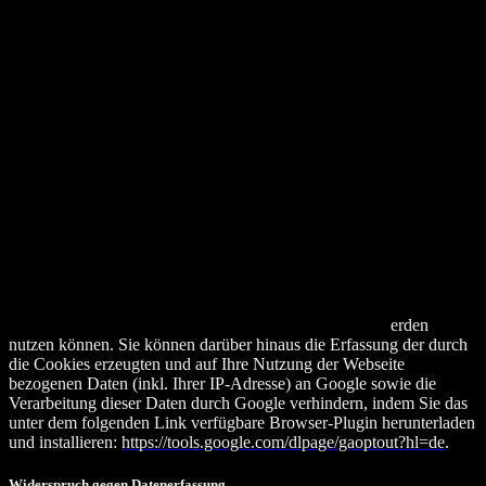
gekürzt. Nur in Ausnahmefällen wird die volle IP-Adresse an einen
Server von Google in den USA übertragen und dort gekürzt. Im
Auftrag des Betreibers dieser Webseite wird Google diese
Informationen benutzen, um Ihre Nutzung der Webseite
auszuwerten, um Reports über die Webseitenaktivitäten
zusammenzustellen und um weitere mit der Webseitennutzung und
der Internetnutzung verbundene Dienstleistungen gegenüber dem
Webseitenbetreiber zu erbringen. Die im Rahmen von Google
Analytics von Ihrem Browser übermittelte IP-Adresse wird nicht mit
anderen Daten von Google zusammengeführt.
Browser Plugin
Sie können die Speicherung der Cookies durch eine entsprechende
Einstellung Ihrer Browser-Software verhindern; wir weisen Sie
jedoch darauf hin, dass Sie in diesem Fall gegebenenfalls nicht
sämtliche Funktionen dieser Webseite vollumfänglich w
erden
nutzen können. Sie können darüber hinaus die Erfassung der durch
die Cookies erzeugten und auf Ihre Nutzung der Webseite
bezogenen Daten (inkl. Ihrer IP-Adresse) an Google sowie die
Verarbeitung dieser Daten durch Google verhindern, indem Sie das
unter dem folgenden Link verfügbare Browser-Plugin herunterladen
und installieren:
https://tools.google.com/dlpage/gaoptout?hl=de
.
Widerspruch gegen Datenerfassung